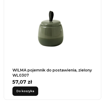
WILMA pojemnik do postawienia, zielony
WL0307
57,07 zł
Cena
Do koszyka