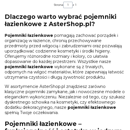
Strona
z 1
Dlaczego warto wybrać pojemniki
łazienkowe z AsterShop.pl?
Pojemniki łazienkowe
pomagają zachować porządek i
organizację w łazience, chronią przechowywane
przedmioty przed wilgocią i zabrudzeniami oraz pozwalają
uporządkować codzienne kosmetyki i środki higieny.
Oferujemy różnorodne rozmiary i kolory, co ułatwia
dopasowanie do każdej przestrzeni. Wszystkie nasze
pojemniki łazienkowe
wykonane są z trwałych,
odpornych na wilgoć materiałów, które zapewniają łatwość
utrzymania czystości i długą żywotność produktu.
W asortymencie AsterShop.pl znajdziesz zarówno
klasyczne pojemniki zamykane, jak i nowoczesne modele o
eleganckim wykończeniu. Niezależnie od tego, czy szukasz
dyskretnego schowka na kosmetyki, czy efektownego
dodatku dekoracyjnego, nasze
pojemniki łazienkowe
spełnią Twoje oczekiwania.
Pojemniki łazienkowe –