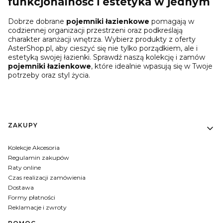
funkcjonalność i estetyka w jednym
Dobrze dobrane
pojemniki łazienkowe
pomagają w
codziennej organizacji przestrzeni oraz podkreślają
charakter aranżacji wnętrza. Wybierz produkty z oferty
AsterShop.pl, aby cieszyć się nie tylko porządkiem, ale i
estetyką swojej łazienki. Sprawdź naszą kolekcję i zamów
pojemniki łazienkowe
, które idealnie wpasują się w Twoje
potrzeby oraz styl życia.
Linki w stopce
ZAKUPY
Kolekcje Akcesoria
Regulamin zakupów
Raty online
Czas realizacji zamówienia
Dostawa
Formy płatności
Reklamacje i zwroty