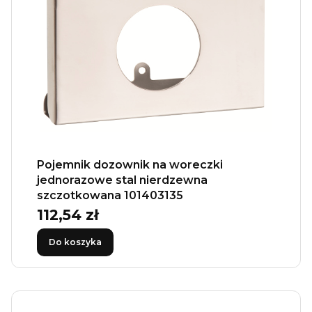
Pojemnik dozownik na woreczki
jednorazowe stal nierdzewna
szczotkowana 101403135
112,54 zł
Cena
Do koszyka