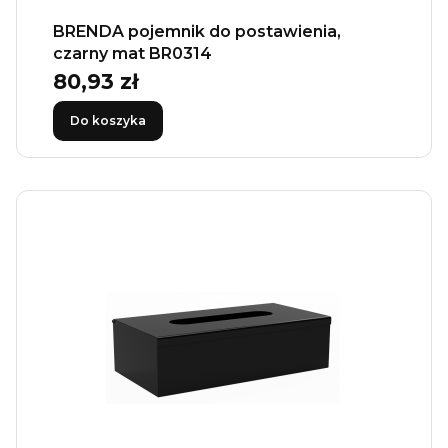
BRENDA pojemnik do postawienia,
czarny mat BR0314
80,93 zł
Cena
Do koszyka