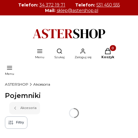
Telefon:
34 372 19 71
Telefon:
531 450 555
Mail:
sklep@astershop.pl
Produkty w kosz
Otwórz wyszukiwarkę
Menu
Szukaj
Zaloguj się
Koszyk
Menu
ASTERSHOP
Akcesoria
Pojemniki
Akcesoria
Filtry