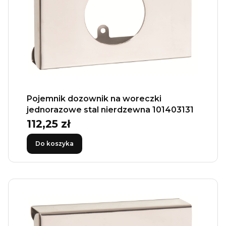
Pojemnik dozownik na woreczki
jednorazowe stal nierdzewna 101403131
112,25 zł
Cena
Do koszyka