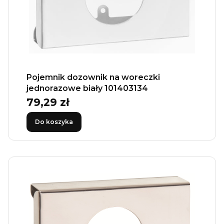
Pojemnik dozownik na woreczki
jednorazowe biały 101403134
79,29 zł
Cena
Do koszyka