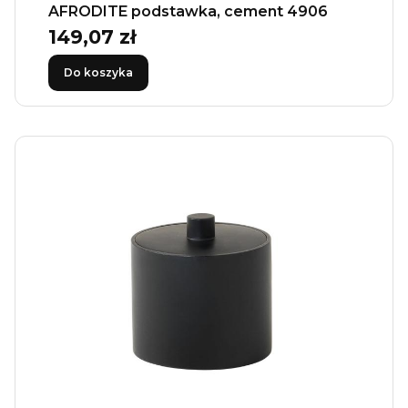
AFRODITE podstawka, cement 4906
149,07 zł
Cena
Do koszyka