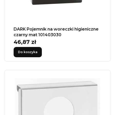
DARK Pojemnik na woreczki higieniczne
czarny mat 101403030
46,87 zł
Cena
Do koszyka