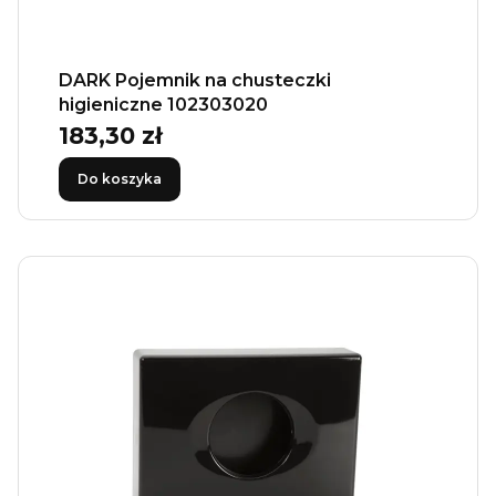
DARK Pojemnik na chusteczki
higieniczne 102303020
183,30 zł
Cena
Do koszyka