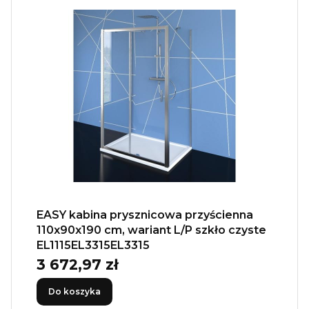
EASY kabina prysznicowa przyścienna
110x90x190 cm, wariant L/P szkło czyste
EL1115EL3315EL3315
3 672,97 zł
Cena
Do koszyka