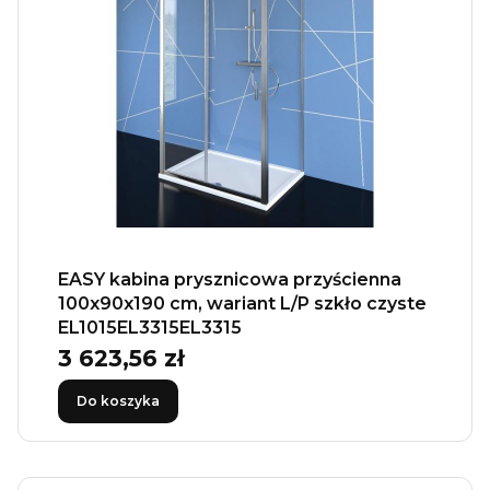
EASY kabina prysznicowa przyścienna
100x90x190 cm, wariant L/P szkło czyste
EL1015EL3315EL3315
3 623,56 zł
Cena
Do koszyka