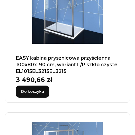
EASY kabina prysznicowa przyścienna
100x80x190 cm, wariant L/P szkło czyste
EL1015EL3215EL3215
3 490,66 zł
Cena
Do koszyka