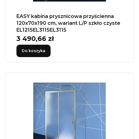
EASY kabina prysznicowa przyścienna
120x70x190 cm, wariant L/P szkło czyste
EL1215EL3115EL3115
3 490,66 zł
Cena
Do koszyka