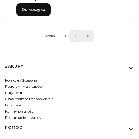
Do koszyka
Strona
z 2
Przejdź do ostatniej str
Linki w stopce
ZAKUPY
Kolekcje Akcesoria
Regulamin zakupów
Raty online
Czas realizacji zamówienia
Dostawa
Formy płatności
Reklamacje i zwroty
POMOC