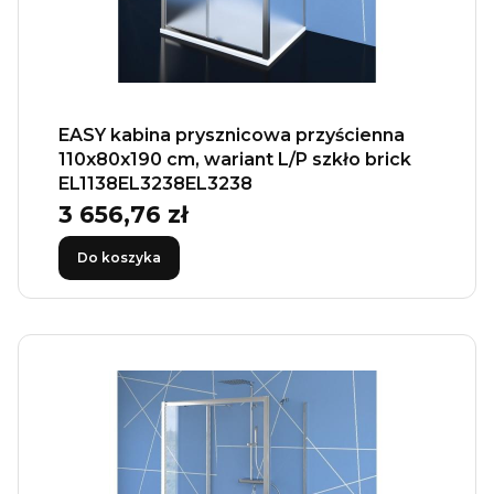
EASY kabina prysznicowa przyścienna
110x80x190 cm, wariant L/P szkło brick
EL1138EL3238EL3238
3 656,76 zł
Cena
Do koszyka