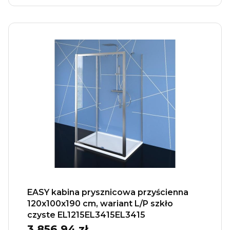
EASY kabina prysznicowa przyścienna
120x100x190 cm, wariant L/P szkło
czyste EL1215EL3415EL3415
3 856,94 zł
Cena