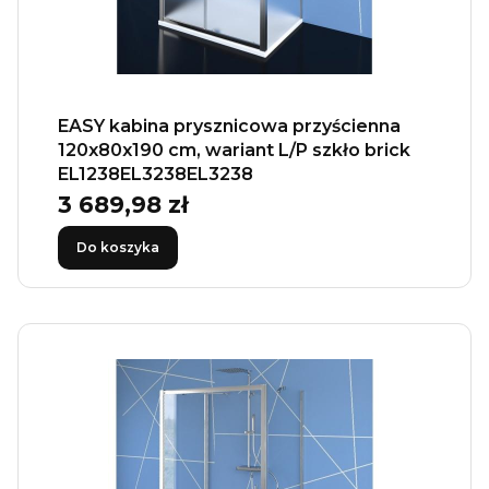
EASY kabina prysznicowa przyścienna
120x80x190 cm, wariant L/P szkło brick
EL1238EL3238EL3238
3 689,98 zł
Cena
Do koszyka