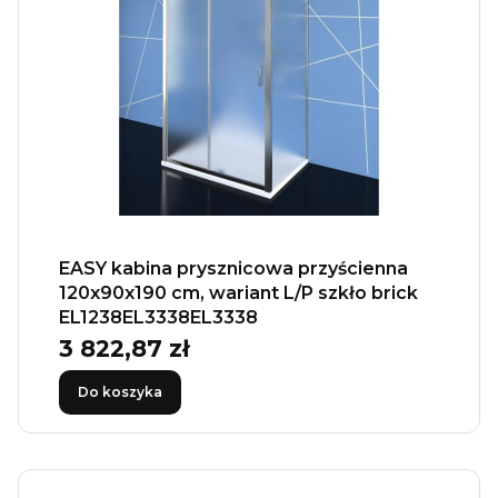
EASY kabina prysznicowa przyścienna
120x90x190 cm, wariant L/P szkło brick
EL1238EL3338EL3338
3 822,87 zł
Cena
Do koszyka