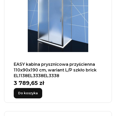
EASY kabina prysznicowa przyścienna
110x90x190 cm, wariant L/P szkło brick
EL1138EL3338EL3338
3 789,65 zł
Cena
Do koszyka