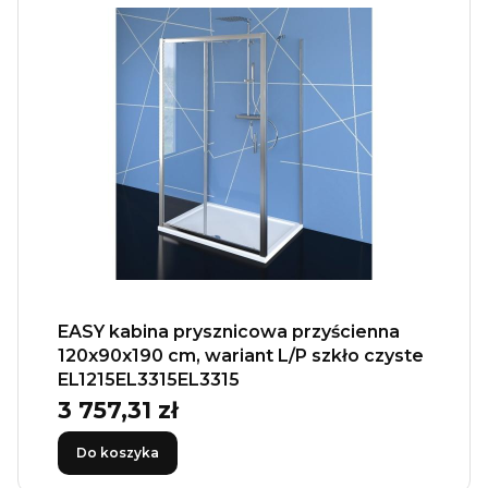
EASY kabina prysznicowa przyścienna
120x90x190 cm, wariant L/P szkło czyste
EL1215EL3315EL3315
3 757,31 zł
Cena
Do koszyka