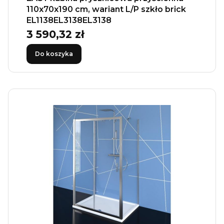
110x70x190 cm, wariant L/P szkło brick
EL1138EL3138EL3138
3 590,32 zł
Cena
Do koszyka