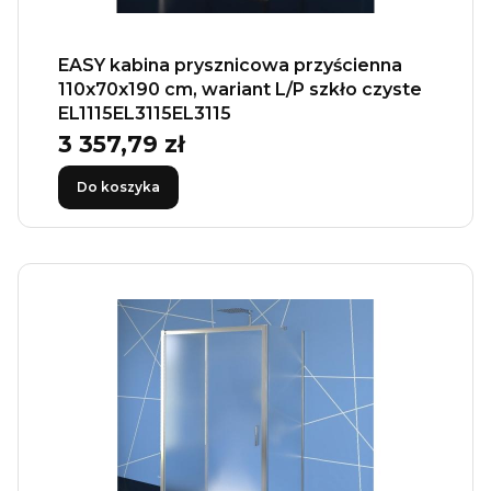
EASY kabina prysznicowa przyścienna
110x70x190 cm, wariant L/P szkło czyste
EL1115EL3115EL3115
3 357,79 zł
Cena
Do koszyka