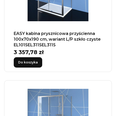
EASY kabina prysznicowa przyścienna
100x70x190 cm, wariant L/P szkło czyste
EL1015EL3115EL3115
3 357,78 zł
Cena
Do koszyka