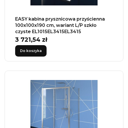
EASY kabina prysznicowa przyścienna
100x100x190 cm, wariant L/P szkło
czyste EL1015EL3415EL3415
3 721,54 zł
Cena
Do koszyka