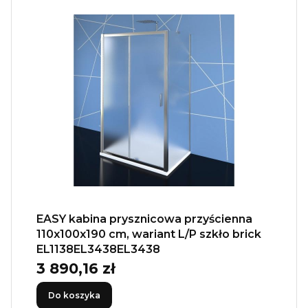
EASY kabina prysznicowa przyścienna
110x100x190 cm, wariant L/P szkło brick
EL1138EL3438EL3438
3 890,16 zł
Cena
Do koszyka