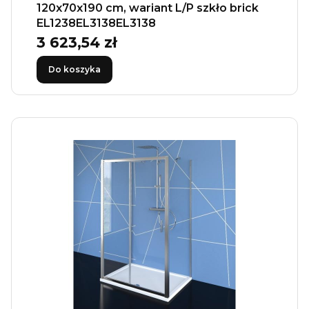
120x70x190 cm, wariant L/P szkło brick
EL1238EL3138EL3138
3 623,54 zł
Cena
Do koszyka