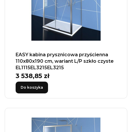
EASY kabina prysznicowa przyścienna
110x80x190 cm, wariant L/P szkło czyste
EL1115EL3215EL3215
3 538,85 zł
Cena
Do koszyka