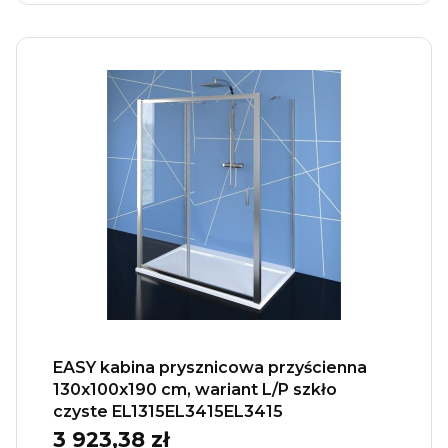
EASY kabina prysznicowa przyścienna
130x100x190 cm, wariant L/P szkło
czyste EL1315EL3415EL3415
3 923,38 zł
Cena