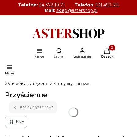
Telefon:
34 372 19 71
Telefon:
531 450 555
Mail:
sklep@astershop.pl
Produkty w kosz
Otwórz wyszukiwarkę
Menu
Szukaj
Zaloguj się
Koszyk
Menu
ASTERSHOP
Prysznic
Kabiny prysznicowe
Przyścienne
Kabiny prysznicowe
Filtry