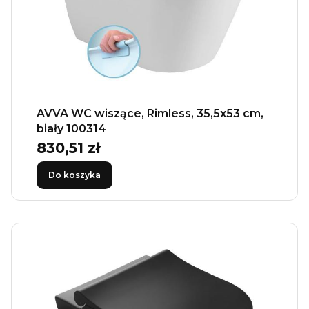
AVVA WC wiszące, Rimless, 35,5x53 cm,
biały 100314
830,51 zł
Cena
Do koszyka