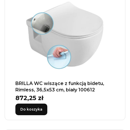
BRILLA WC wiszące z funkcją bidetu,
Rimless, 36,5x53 cm, biały 100612
872,25 zł
Cena
Do koszyka