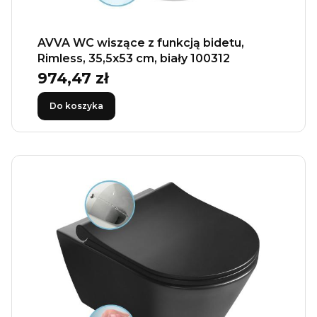
AVVA WC wiszące z funkcją bidetu,
Rimless, 35,5x53 cm, biały 100312
974,47 zł
Cena
Do koszyka