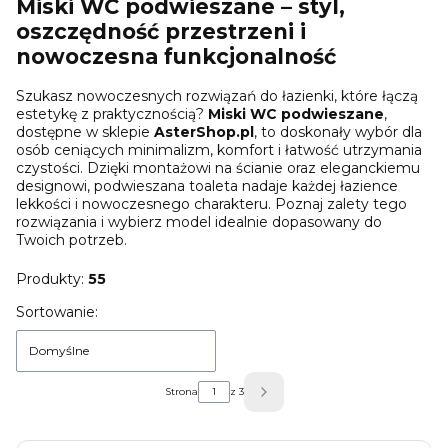
Miski WC podwieszane – styl,
oszczędność przestrzeni i
nowoczesna funkcjonalność
Szukasz nowoczesnych rozwiązań do łazienki, które łączą
estetykę z praktycznością?
Miski WC podwieszane
,
dostępne w sklepie
AsterShop.pl
, to doskonały wybór dla
osób ceniących minimalizm, komfort i łatwość utrzymania
czystości. Dzięki montażowi na ścianie oraz eleganckiemu
designowi, podwieszana toaleta nadaje każdej łazience
lekkości i nowoczesnego charakteru. Poznaj zalety tego
rozwiązania i wybierz model idealnie dopasowany do
Twoich potrzeb.
Produkty:
55
Lista produktów
Sortowanie:
Domyślne
Strona
z 3
Następne produkty