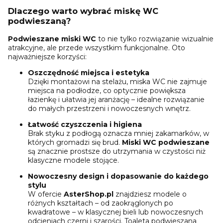
Dlaczego warto wybrać miskę WC
podwieszaną?
Podwieszane miski WC
to nie tylko rozwiązanie wizualnie
atrakcyjne, ale przede wszystkim funkcjonalne. Oto
najważniejsze korzyści:
Oszczędność miejsca i estetyka
Dzięki montażowi na stelażu, miska WC nie zajmuje
miejsca na podłodze, co optycznie powiększa
łazienkę i ułatwia jej aranżację – idealne rozwiązanie
do małych przestrzeni i nowoczesnych wnętrz.
Łatwość czyszczenia i higiena
Brak styku z podłogą oznacza mniej zakamarków, w
których gromadzi się brud.
Miski WC podwieszane
są znacznie prostsze do utrzymania w czystości niż
klasyczne modele stojące.
Nowoczesny design i dopasowanie do każdego
stylu
W ofercie
AsterShop.pl
znajdziesz modele o
różnych kształtach – od zaokrąglonych po
kwadratowe – w klasycznej bieli lub nowoczesnych
odcieniach czerni i szarości. Toaleta podwieszana