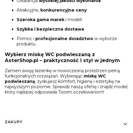
Gwarancja
wysokiej jakości wykonania
Atrakcyjne,
konkurencyjne ceny
Szeroka gama marek
i modeli
Szybka i bezpieczna dostawa
Pomoc i
profesjonalne doradztwo
w wyborze
produktu
Wybierz miskę WC podwieszaną z
AsterShop.pl – praktyczność i styl w jednym
Zamień swoją łazienkę w nowoczesną przestrzeń pełną
funkcjonalnych rozwiązań. Wybierając
miskę WC
podwieszaną
, zyskujesz komfort, higienę i estetykę na
najwyższym poziomie. Sprawdź naszą ofertę i znajdź model,
który najlepiej odpowiada Twoim oczekiwaniom!
Linki w stopce
ZAKUPY