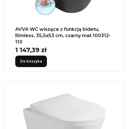
AVVA WC wiszące z funkcją bidetu,
Rimless, 35,5x53 cm, czarny mat 100312-
110
1 147,39 zł
Cena
Do koszyka