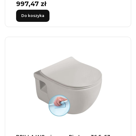
997,47 zł
Cena
Do koszyka