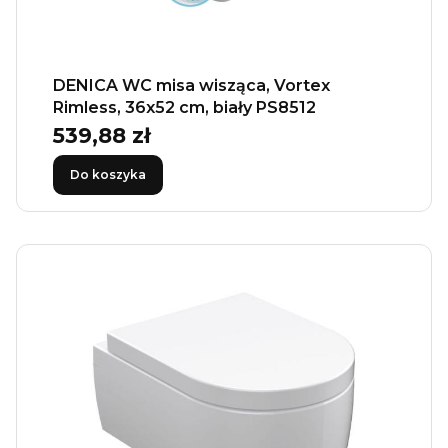
DENICA WC misa wisząca, Vortex
Rimless, 36x52 cm, biały PS8512
539,88 zł
Cena
Do koszyka