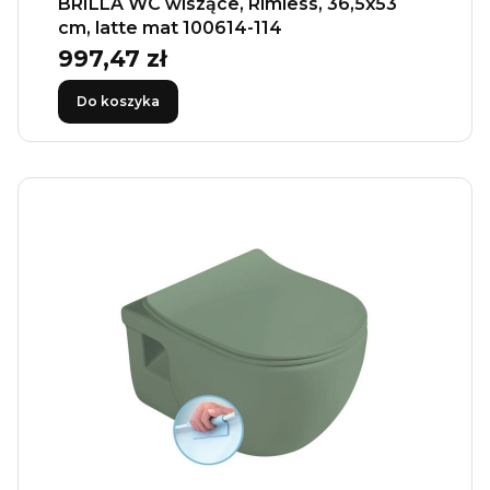
BRILLA WC wiszące, Rimless, 36,5x53
cm, latte mat 100614-114
997,47 zł
Cena
Do koszyka