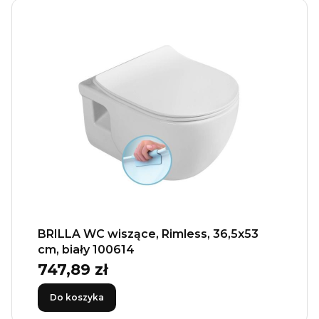
BRILLA WC wiszące, Rimless, 36,5x53
cm, biały 100614
747,89 zł
Cena
Do koszyka