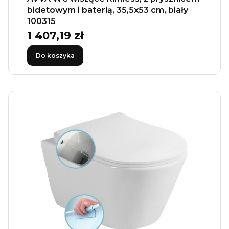
bidetowym i baterią, 35,5x53 cm, biały
100315
1 407,19 zł
Cena
Do koszyka