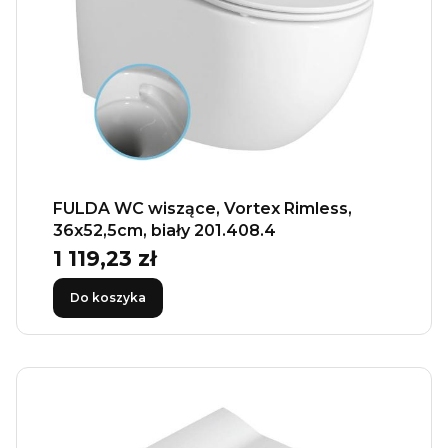
FULDA WC wiszące, Vortex Rimless,
36x52,5cm, biały 201.408.4
1 119,23 zł
Cena
Do koszyka