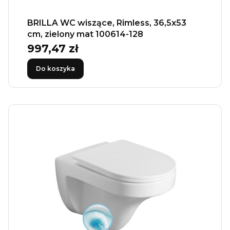
BRILLA WC wiszące, Rimless, 36,5x53
cm, zielony mat 100614-128
997,47 zł
Cena
Do koszyka