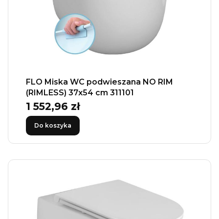
FLO Miska WC podwieszana NO RIM
(RIMLESS) 37x54 cm 311101
1 552,96 zł
Cena
Do koszyka