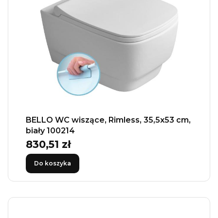
BELLO WC wiszące, Rimless, 35,5x53 cm,
biały 100214
830,51 zł
Cena
Do koszyka