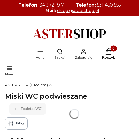
Telefon:
34 372 19 71
Telefon:
531 450 555
Mail:
sklep@astershop.pl
Produkty w kosz
Otwórz wyszukiwarkę
Menu
Szukaj
Zaloguj się
Koszyk
Menu
ASTERSHOP
Toaleta (WC)
Miski WC podwieszane
Toaleta (WC)
Filtry