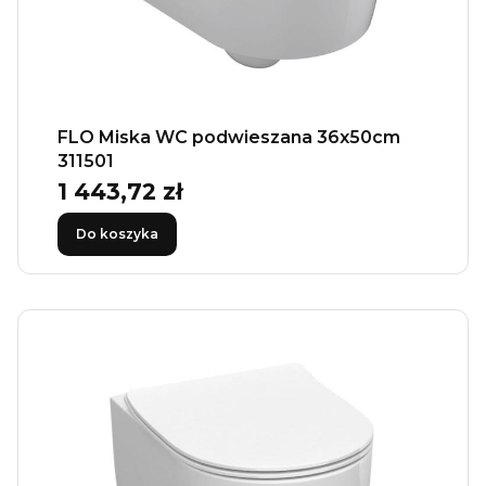
FLO Miska WC podwieszana 36x50cm
311501
1 443,72 zł
Cena
Do koszyka