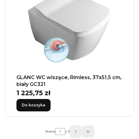
GLANC WC wiszące, Rimless, 37x51,5 cm,
biały GC321
1 225,75 zł
Cena
Do koszyka
Strona
z 3
Przejdź do ostatniej stro