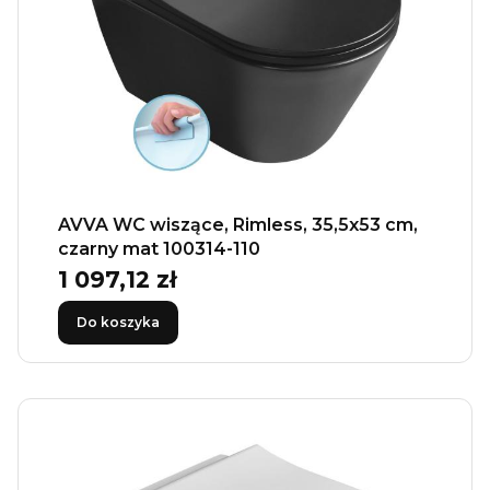
AVVA WC wiszące, Rimless, 35,5x53 cm,
czarny mat 100314-110
1 097,12 zł
Cena
Do koszyka