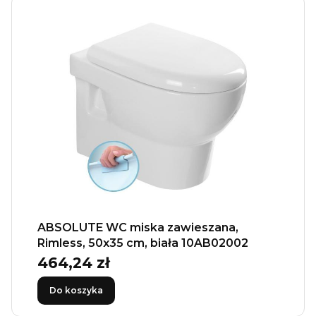
ABSOLUTE WC miska zawieszana,
Rimless, 50x35 cm, biała 10AB02002
464,24 zł
Cena
Do koszyka