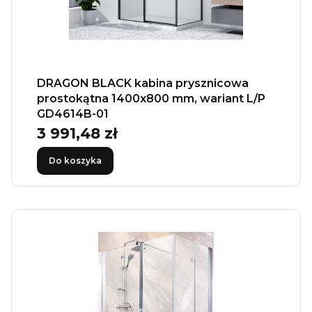
DRAGON BLACK kabina prysznicowa
prostokątna 1400x800 mm, wariant L/P
GD4614B-01
3 991,48 zł
Cena
Do koszyka