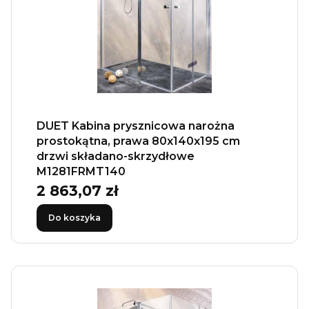
DUET Kabina prysznicowa narożna
prostokątna, prawa 80x140x195 cm
drzwi składano-skrzydłowe
M1281FRMT140
2 863,07 zł
Cena
Do koszyka