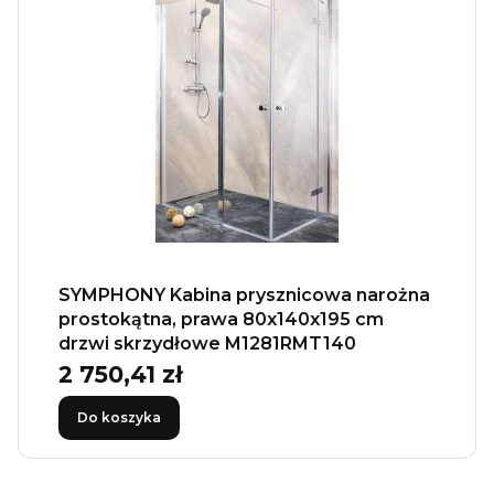
SYMPHONY Kabina prysznicowa narożna
prostokątna, prawa 80x140x195 cm
drzwi skrzydłowe M1281RMT140
2 750,41 zł
Cena
Do koszyka