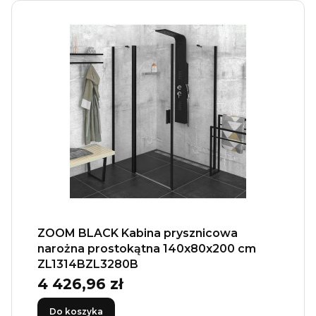
ZOOM BLACK Kabina prysznicowa
narożna prostokątna 140x80x200 cm
ZL1314BZL3280B
4 426,96 zł
Cena
Do koszyka