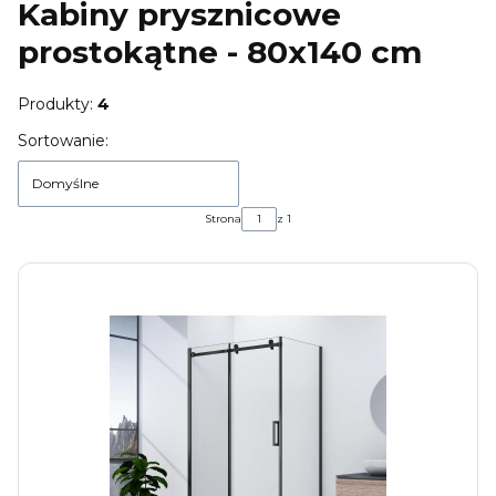
Kabiny prysznicowe
prostokątne - 80x140 cm
Produkty:
4
Lista produktów
Sortowanie:
Domyślne
Strona
z 1