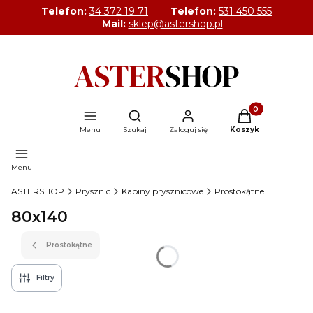
Telefon:
34 372 19 71
Telefon:
531 450 555
Mail:
sklep@astershop.pl
Produkty w kosz
Otwórz wyszukiwarkę
Menu
Szukaj
Zaloguj się
Koszyk
Menu
ASTERSHOP
Prysznic
Kabiny prysznicowe
Prostokątne
80x140
Prostokątne
Filtry