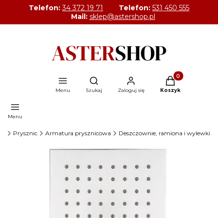
Telefon:
34 372 19 71
Telefon:
531 450 555
Mail:
sklep@astershop.pl
Produkty w kosz
Otwórz wyszukiwarkę
Menu
Szukaj
Zaloguj się
Koszyk
Menu
OP
Prysznic
Armatura prysznicowa
Deszczownie, ramiona i wylewki