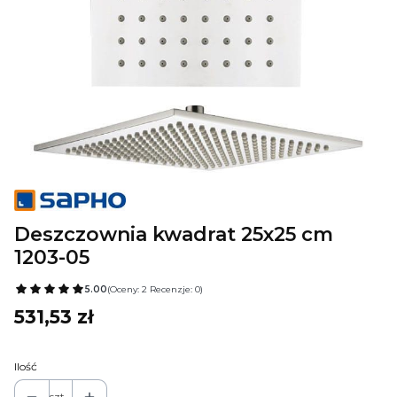
Deszczownia kwadrat 25x25 cm
1203-05
5.00
(Oceny: 2 Recenzje: 0)
Cena
531,53 zł
Ilość
szt.