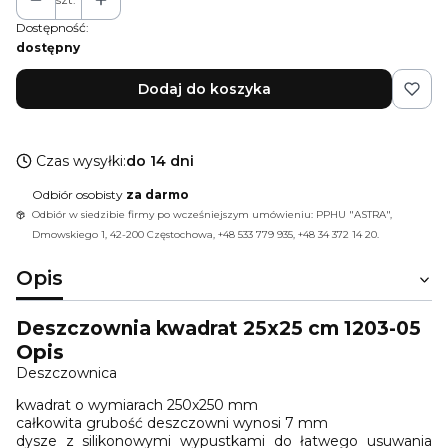
Dostępność:
dostępny
Dodaj do koszyka
Czas wysyłki:
do 14 dni
Odbiór osobisty
za darmo
Odbiór w siedzibie firmy po wcześniejszym umówieniu: PPHU "ASTRA",
Dmowskiego 1, 42-200 Częstochowa, +48 533 779 935, +48 34 372 14 20.
Opis
Deszczownia kwadrat 25x25 cm 1203-05
Opis
Deszczownica
kwadrat o wymiarach 250x250 mm
całkowita grubość deszczowni wynosi 7 mm
dysze z silikonowymi wypustkami do łatwego usuwania