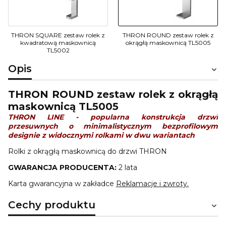
THRON SQUARE zestaw rolek z
THRON ROUND zestaw rolek z
kwadratową maskownicą
okrągłą maskownicą TL5005
TL5002
Opis
THRON ROUND zestaw rolek z okrągłą
maskownicą TL5005
THRON LINE - popularna konstrukcja drzwi
przesuwnych o minimalistycznym bezprofilowym
designie z widocznymi rolkami w dwu wariantach
Rolki z okrągłą maskownicą do drzwi THRON
GWARANCJA PRODUCENTA:
2 lata
Karta gwarancyjna w zakładce
Reklamacje i zwroty
.
Cechy produktu