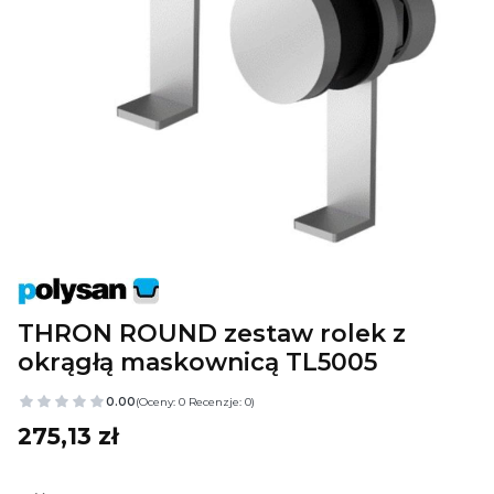
THRON ROUND zestaw rolek z
okrągłą maskownicą TL5005
0.00
(Oceny: 0 Recenzje: 0)
Cena
275,13 zł