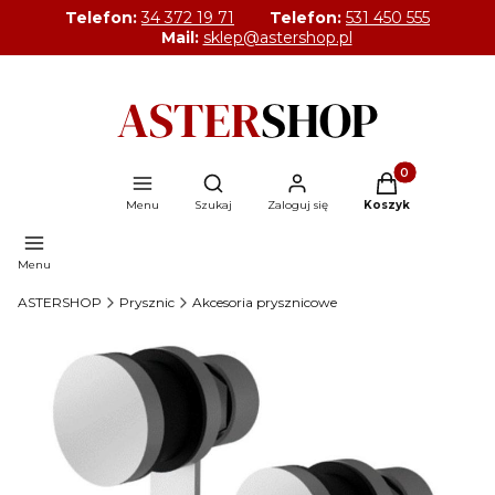
Telefon:
34 372 19 71
Telefon:
531 450 555
Mail:
sklep@astershop.pl
Produkty w kosz
Otwórz wyszukiwarkę
Menu
Szukaj
Zaloguj się
Koszyk
Menu
ASTERSHOP
Prysznic
Akcesoria prysznicowe