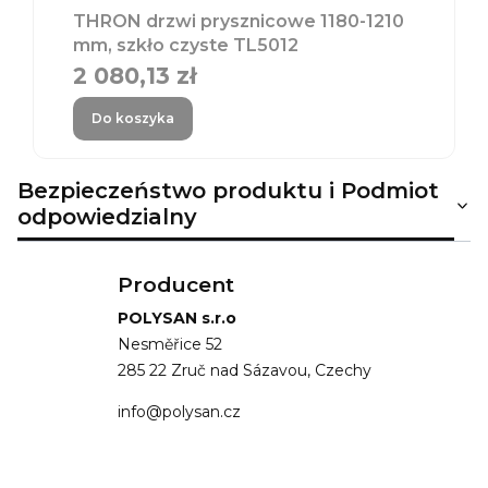
THRON drzwi prysznicowe 1180-1210
mm, szkło czyste TL5012
2 080,13 zł
Cena
Do koszyka
Bezpieczeństwo produktu i Podmiot
odpowiedzialny
Producent
POLYSAN s.r.o
Nesměřice 52
285 22 Zruč nad Sázavou, Czechy
info@polysan.cz